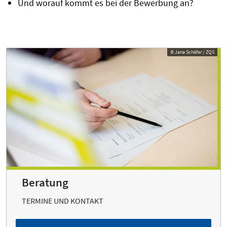
Und worauf kommt es bei der Bewerbung an?
© Jana Schäfer / ZQS
© Jana Schäfer / ZQS
Beratung
TERMINE UND KONTAKT