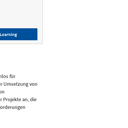
Learning
los für
der Umsetzung von
von
 Projekte an, die
forderungen