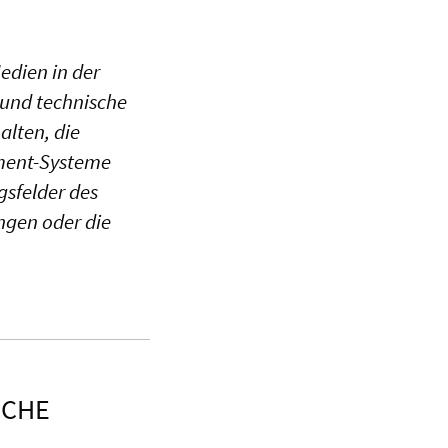
edien in der
 und technische
alten, die
ment-Systeme
gsfelder des
ngen oder die
ICHE