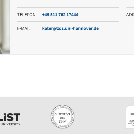
TELEFON
+49 511 762 17444
AD
E-MAIL
kater
zqs.uni-hannover.de