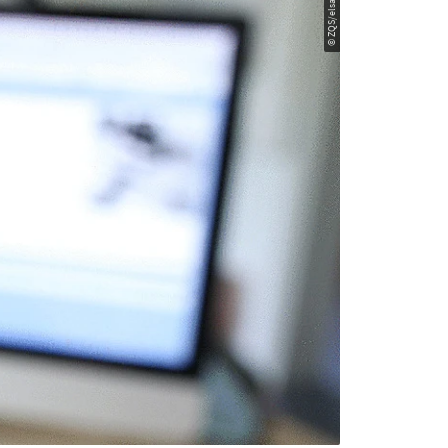
© ZQS/elsa