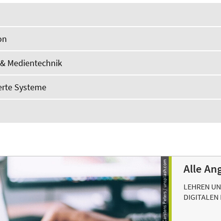
on
& Medientechnik
erte Systeme
© Glenn Carstens Peters / unsplash.com
Alle An
LEHREN UN
DIGITALEN