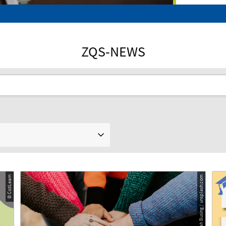
ZQS-NEWS
© Co3Learn
© Hannah Busing / unsplash.com