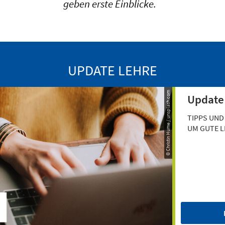
geben erste Einblicke.
UPDATE LEHRE
© Christin Hume / unsplash.com
Update
TIPPS UND
UM GUTE L