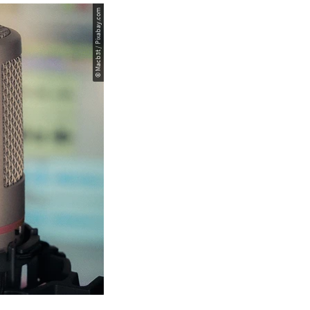
© Macb3t / Pixabay.com