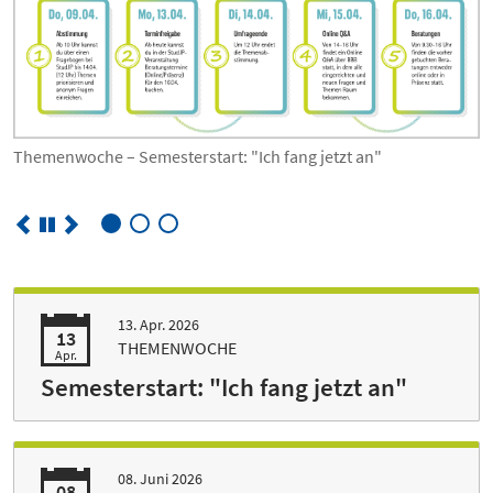
Themenwoche – Semesterstart: "Ich fang jetzt an"
Themenwoche – Mental Health im Studium: "Ich kümmer mich
jetzt"
13. Apr. 2026
13
THEMENWOCHE
Apr.
Semesterstart: "Ich fang jetzt an"
08. Juni 2026
08