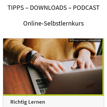
TIPPS – DOWNLOADS – PODCAST
Online-Selbstlernkurs
© Christin Hume / unsplash.com
© Christin Hume / unsplash.com
Richtig Lernen