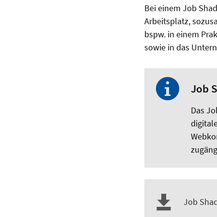
Bei einem Job Shado
Arbeitsplatz, sozusa
bspw. in einem Prak
sowie in das Unter
Job S
Das Jo
digital
Webkon
zugäng
Job Shad