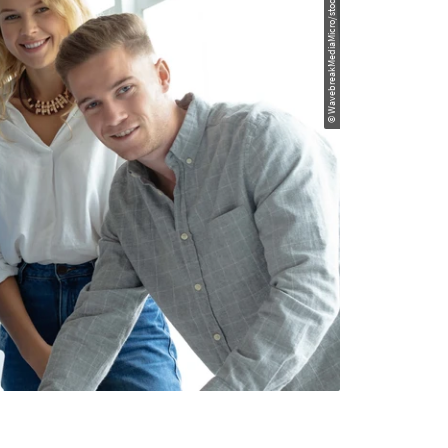
© WavebreakMediaMicro/stock.adobe.com