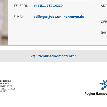
TELEFON
+49 511 762 14210
AD
E-MAIL
zeilinger
zqs.uni-hannover.de
GE
RA
ZQS/Schlüsselkompetenzen