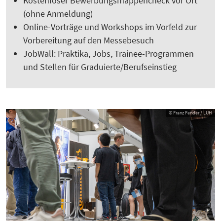
Kostenloser Bewerbungsmappencheck vor Ort
(ohne Anmeldung)
Online-Vorträge und Workshops im Vorfeld zur
Vorbereitung auf den Messebesuch
JobWall: Praktika, Jobs, Trainee-Programmen
und Stellen für Graduierte/Berufseinstieg
© Franz Fender / LUH
© Franz Fender / LUH