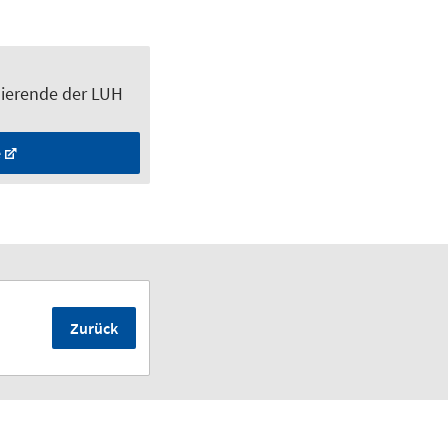
dierende der LUH
e
Zurück