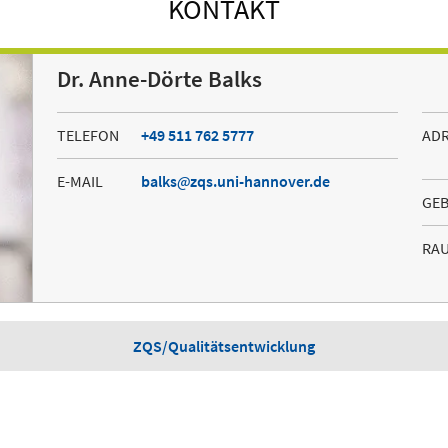
KONTAKT
Dr. Anne-Dörte Balks
TELEFON
+49 511 762 5777
AD
E-MAIL
balks
zqs.uni-hannover.de
GE
RA
ZQS/Qualitätsentwicklung