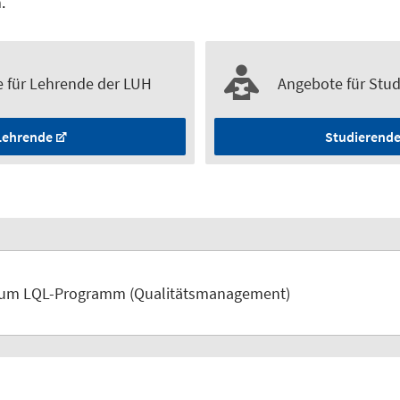
n.
 für Lehrende der LUH
Angebote für Stu
Lehrende
Studierend
zum LQL-Programm (Qualitätsmanagement)