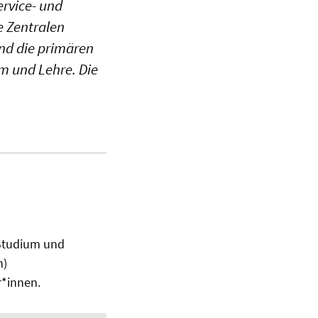
ervice- und
e Zentralen
ind die primären
m und Lehre. Die
 Studium und
n)
r*innen.