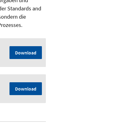
vorgaben und
 der Standards and
 sondern die
Prozesses.
Download
Download