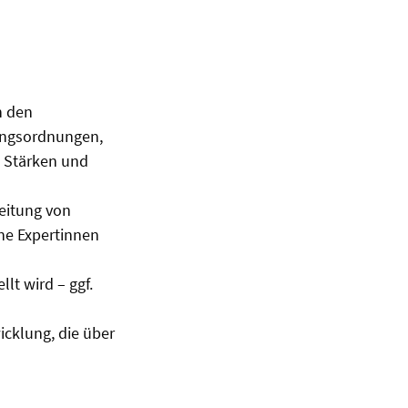
n den
ungsordnungen,
u Stärken und
eitung von
ne Expertinnen
lt wird – ggf.
icklung, die über