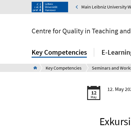
Main Leibniz University 
Centre for Quality in Teaching an
Key Competencies
E-Learnin
Key Competencies
12. May 20
12
May
Exkurs