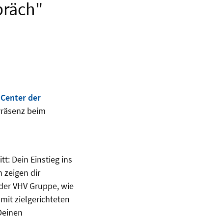
präch"
 Center der
Präsenz beim
t: Dein Einstieg ins
 zeigen dir
 der VHV Gruppe, wie
mit zielgerichteten
Deinen