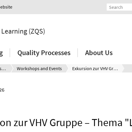
Website
d Learning (ZQS)
g
Quality Processes
About Us
Seminars and Workshops
Workshops and Events
Exkursion zur VHV Gruppe – Thema "Let’s Go Karriere: Sicher ins Vorstellungsgespräch"
26
ion zur VHV Gruppe – Thema "L