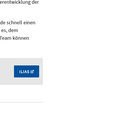
terentwicklung der
de schnell einen
t es, dem
m Team können
ILIAS