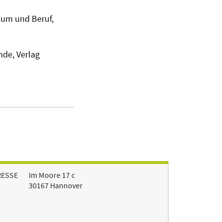
dium und Beruf,
nde, Verlag
RESSE
Im Moore 17 c
30167 Hannover