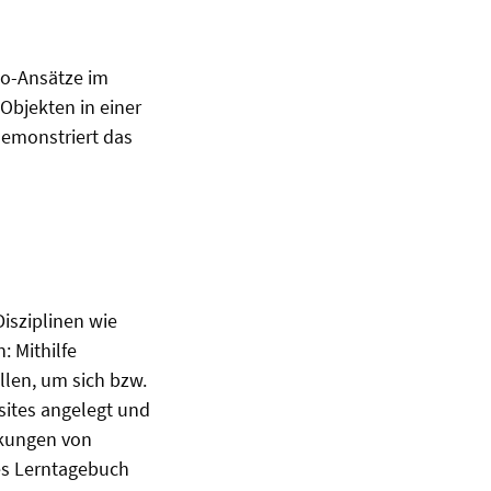
io-Ansätze im
Objekten in einer
demonstriert das
isziplinen wie
 Mithilfe
llen, um sich bzw.
bsites angelegt und
rkungen von
es Lerntagebuch