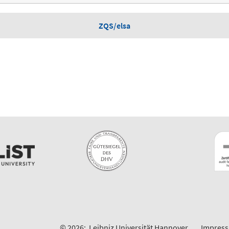
ZQS/elsa
© 2026:
Leibniz Universität Hannover
Impres