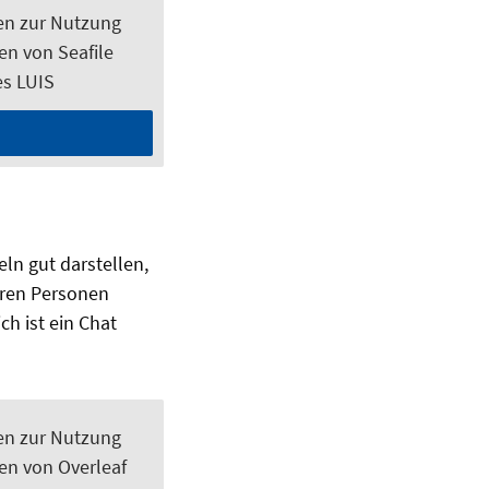
en zur Nutzung
n von Seafile
es LUIS
n gut darstellen,
eren Personen
ch ist ein Chat
en zur Nutzung
en von Overleaf