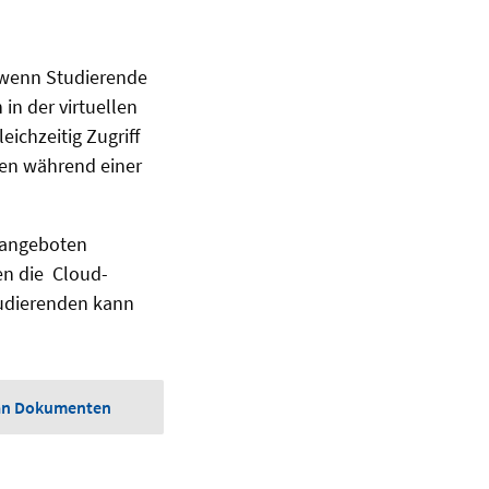
 wenn Studierende
 der virtuellen
ichzeitig Zugriff
ien während einer
S angeboten
en die Cloud-
tudierenden kann
 an Dokumenten