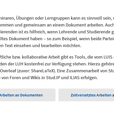
naren, Übungen oder Lerngruppen kann es sinnvoll sein,
mmen und gemeinsam an einem Dokument arbeiten. Auch in
erenden ist es hilfreich, wenn Lehrende und Studierende gle
elltes Dokument haben – so zum Beispiel, wenn beide Parte
en Text einsehen und bearbeiten möchten.
tliche bzw. kollaborative Arbeit gibt es Tools, die vom LUI
en der LUH kostenfrei zur Verfügung stehen. Hierzu gehör
d Overleaf (zuvor: ShareLaTeX). Eine Zusammenarbeit von S
 von Foren und Wikis in Stud.IP und ILIAS erfolgen.
s Arbeiten an Dokumenten
Zeitversetztes Arbeiten